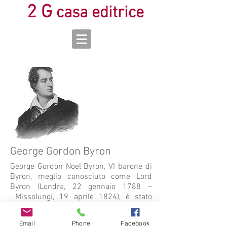
2 G
casa editrice
George Gordon Byron
George Gordon Noel Byron, VI barone di
Byron, meglio conosciuto come Lord
Byron (Londra, 22 gennaio 1788 –
Missolungi, 19 aprile 1824), è stato
un poeta e politico inglese, ha scritto
numerosissime liriche tra
Email
Phone
Facebook