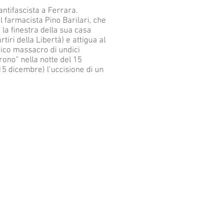
 antifascista a Ferrara.
el farmacista Pino Barilari, che
 la finestra della sua casa
iri della Libertà) e attigua al
gico massacro di undici
arono” nella notte del 15
5 dicembre) l’uccisione di un