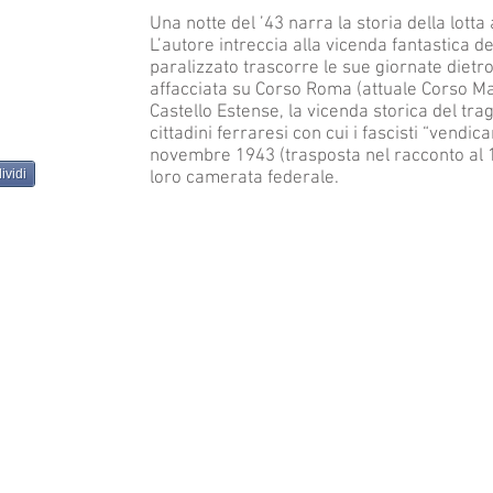
Una notte del ’43 narra la storia della lotta
L’autore intreccia alla vicenda fantastica d
paralizzato trascorre le sue giornate dietro
affacciata su Corso Roma (attuale Corso Mart
Castello Estense, la vicenda storica del tra
cittadini ferraresi con cui i fascisti “vendic
novembre 1943 (trasposta nel racconto al 1
ividi
loro camerata federale.
2G Editrice
Tel. 3711892767
2geditrice@gmail.com