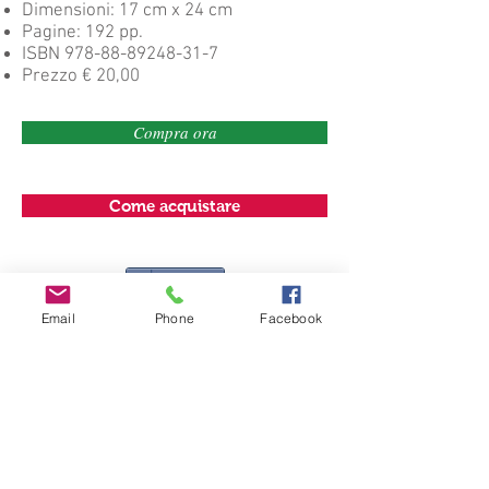
Dimensioni: 17 cm x 24 cm
Pagine: 192 pp.
ISBN
978-88-89248-31-7
Prezzo € 20,00
Compra ora
Come acquistare
Condividi
Email
Phone
Facebook
Il volume costituisce l'esito delle
ricerche condotte nell'ambito del
dottorato in Scienze e Tecnologie per
l'Archeologia e i Beni Culturali presso
l'Università di Ferrara sotto il
coordinamento del professore Carlo
Peretto. Incentrato sulla problematica
del rapporto tra ricerca archeologica