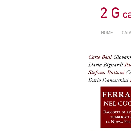
2 G
ca
HOME
CAT