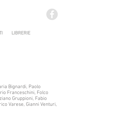
TI
LIBRERIE
aria Bignardi, Paolo
ario Franceschini, Folco
aziano Gruppioni, Fabio
rico Varese, Gianni Venturi,