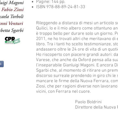
Pagine: 144 pp.
ISBN 978-88-89-24-81-33
Rileggendo a distanza di mesi un articolo s
Quilici, Io e il mio albero come ottantuno ann
è troppo bello per durare solo un giorno. Po
2011, ne ho trovati altri che meritavano di 
libro. Tra i tanti ho scelto testimonianze, 
andassero oltre le 24 ore di vita di un quot
Ho riscoperto con piacere grandi autori: d
Varese, che anche da Oxford pensa alla sua 
di
l’inseparabile Gianluigi Magoni. E ancora D
Sgarbi che, al momento di ritirare un premi
discorso surreale prendendo in giro chi le
mancare le firme della Nuova Ferrara, come
Ziosi, che per ragioni diverse non lavorano
vicini, con Ferrara nel cuore.
Paolo Boldrini
Direttore della Nuova Fe
2G Editrice