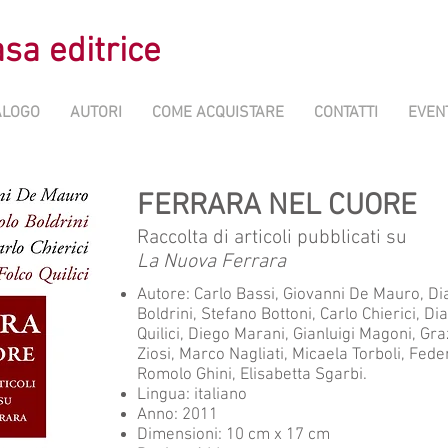
sa editrice
ALOGO
AUTORI
COME ACQUISTARE
CONTATTI
EVEN
FERRARA NEL CUORE
Raccolta di articoli pubblicati su
La Nuova Ferrara
Autore: Carlo Bassi, Giovanni De Mauro, Di
Boldrini, Stefano Bottoni, Carlo Chierici, Di
Quilici, Diego Marani, Gianluigi Magoni, Gr
Ziosi, Marco Nagliati, Micaela Torboli, Fede
Romolo Ghini, Elisabetta Sgarbi.
Lingua: italiano
Anno: 2011
Dimensioni: 10 cm x 17 cm