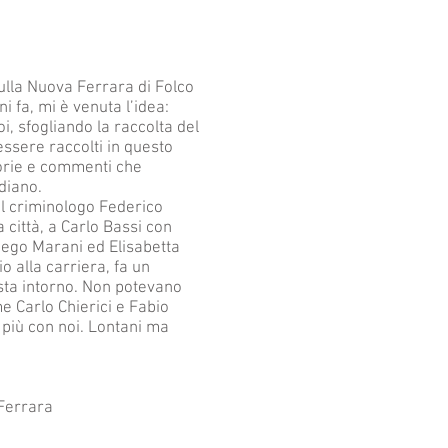
ulla Nuova Ferrara di Folco
i fa, mi è venuta l’idea:
i, sfogliando la raccolta del
essere raccolti in questo
storie e commenti che
idiano.
al criminologo Federico
città, a Carlo Bassi con
iego Marani ed Elisabetta
o alla carriera, fa un
 sta intorno. Non potevano
 Carlo Chierici e Fabio
 più con noi. Lontani ma
rrara