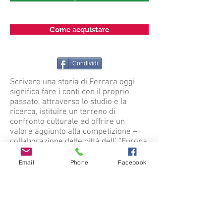
Come acquistare
Condividi
Scrivere una storia di Ferrara oggi
significa fare i conti con il proprio
passato, attraverso lo studio e la
ricerca, istituire un terreno di
confronto culturale ed offrire un
valore aggiunto alla competizione –
collaborazione delle città dell’ “Europa
dei comuni” che si sta delineando al
nostro orizzonte istituzionale.
Email
Phone
Facebook
Queste osservazioni, premesse ad una
storia-compendio, qual’è questo
lavoro di Carlo Bassi, potranno
apparire eccessive. Tuttavia esse
discendono proprio dalla struttura
narrativa scelta dall’autore. Infatti egli