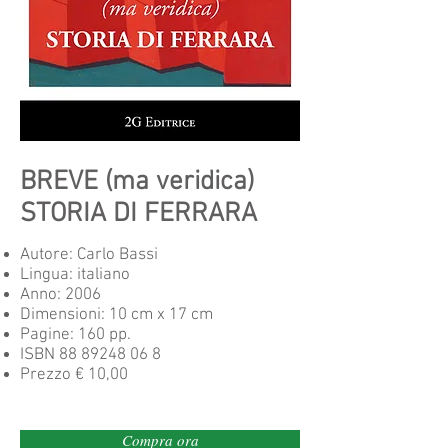
BREVE (ma veridica)
STORIA DI FERRARA
Autore:
Carlo Bassi
Lingua: italiano
Anno: 2006
Dimensioni: 10 cm x 17 cm
Pagine: 160 pp.
ISBN
88 89248 06 8
Prezzo € 10,00
Compra ora