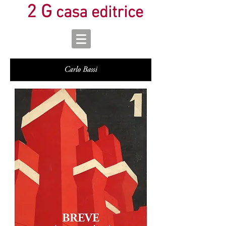
2 G
casa editrice